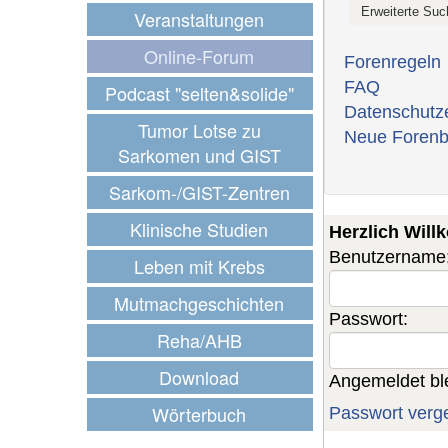
Veranstaltungen
Online-Forum
Forenregeln
FAQ
Podcast "selten&solide"
Datenschutz
Tumor Lotse zu
Neue Forenb
Sarkomen und GIST
Sarkom-/GIST-Zentren
Klinische Studien
Herzlich Wil
Benutzername
Leben mit Krebs
Mutmachgeschichten
Passwort:
Reha/AHB
Download
Angemeldet bl
Wörterbuch
Passwort verg