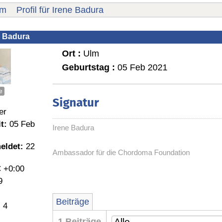
um
Profil für Irene Badura
e Badura
Ort :
Ulm
Geburtstag :
05 Feb 2021
e
Signatur
er
t:
05 Feb
Irene Badura
eldet:
22
Ambassador für die Chordoma Foundation
 +0:00
9
Beiträge
:
4
1 Beiträge