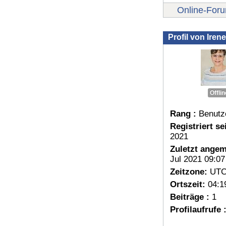
Online-For
Profil von Iren
Offlin
Rang :
Benutz
Registriert sei
2021
Zuletzt angem
Jul 2021 09:07
Zeitzone:
UTC
Ortszeit:
04:1
Beiträge :
1
Profilaufrufe 