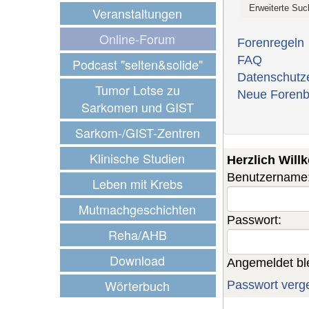
Veranstaltungen
Online-Forum
Forenregeln
FAQ
Podcast "selten&solide"
Datenschutz
Tumor Lotse zu
Neue Forenb
Sarkomen und GIST
Sarkom-/GIST-Zentren
Klinische Studien
Herzlich Wil
Benutzername
Leben mit Krebs
Mutmachgeschichten
Passwort:
Reha/AHB
Download
Angemeldet bl
Wörterbuch
Passwort verg