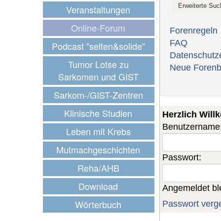
Veranstaltungen
Online-Forum
Forenregeln
FAQ
Podcast "selten&solide"
Datenschutz
Tumor Lotse zu
Neue Forenb
Sarkomen und GIST
Sarkom-/GIST-Zentren
Klinische Studien
Herzlich Wil
Benutzername
Leben mit Krebs
Mutmachgeschichten
Passwort:
Reha/AHB
Download
Angemeldet bl
Wörterbuch
Passwort verg