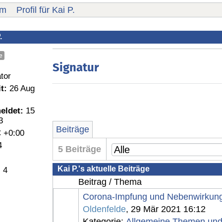
um
Profil für Kai P.
.
e
Signatur
tor
t:
26 Aug
eldet:
15
3
Beiträge
 +0:00
4
5 Beiträge
Kai P.'s aktuelle Beiträge
:
4
Beitrag / Thema
Corona-Impfung und Nebenwirkun
Oldenfelde
, 29 Mär 2021 16:12
Kategorie:
Allgemeine Themen un