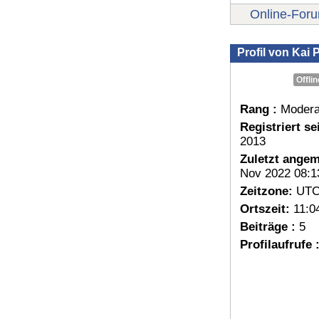
Online-For
Profil von Kai P
Offlin
Rang :
Modera
Registriert sei
2013
Zuletzt angem
Nov 2022 08:1
Zeitzone:
UTC
Ortszeit:
11:0
Beiträge :
5
Profilaufrufe 