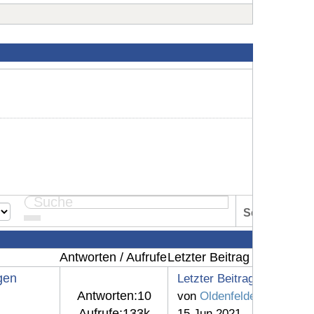
Seite:
1
Antworten / Aufrufe
Letzter Beitrag
gen
Letzter Beitrag
Antworten:
10
von
Oldenfelde
d
Aufrufe:
133k
15 Jun 2021