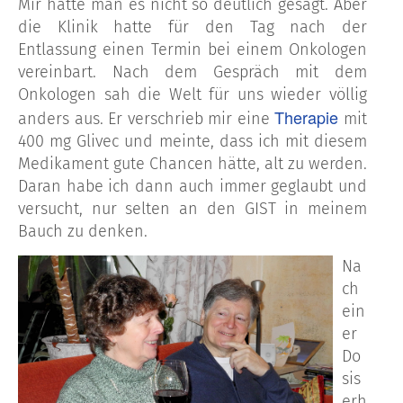
Mir hatte man es nicht so deutlich gesagt. Aber
die Klinik hatte für den Tag nach der
Entlassung einen Termin bei einem Onkologen
vereinbart. Nach dem Gespräch mit dem
Onkologen sah die Welt für uns wieder völlig
Therapie
anders aus. Er verschrieb mir eine
mit
400 mg Glivec und meinte, dass ich mit diesem
Medikament gute Chancen hätte, alt zu werden.
Daran habe ich dann auch immer geglaubt und
versucht, nur selten an den GIST in meinem
Bauch zu denken.
Na
ch
ein
er
Do
sis
erh