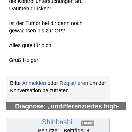
die Kontrolluntersuchungen an.
Daumen drücken!
Ist der Tumor bei dir dann noch
gewachsen bis zur OP?
Alles gute für dich.
Gruß Holger
Bitte
Anmelden
oder
Registrieren
um der
Konversation beizutreten.
Diagnose: „undifferenziertes high-
grade pleomorphes Sarkom“
#1947
Shinbashi
Offline
Benutzer
Beiträge: 8