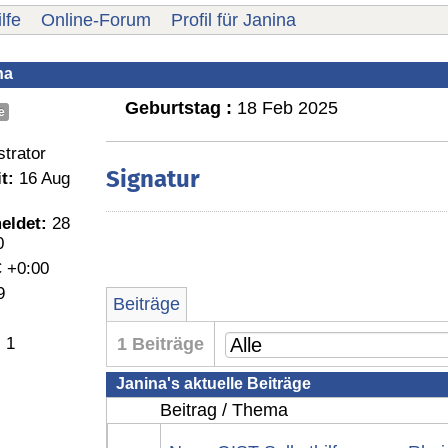
lfe
Online-Forum
Profil für Janina
na
Geburtstag :
18 Feb 2025
e
trator
Signatur
t:
16 Aug
eldet:
28
0
 +0:00
9
Beiträge
:
1
1 Beiträge
Janina's aktuelle Beiträge
Beitrag / Thema