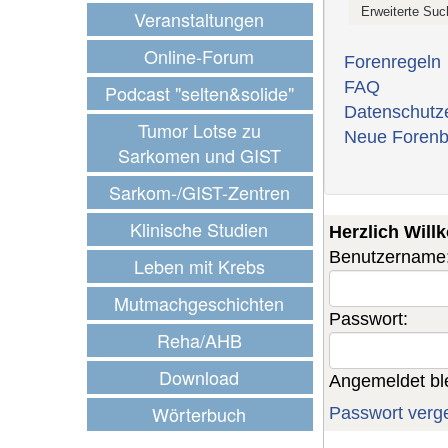
Veranstaltungen
Online-Forum
Forenregeln
FAQ
Podcast "selten&solide"
Datenschutz
Tumor Lotse zu
Neue Forenb
Sarkomen und GIST
Sarkom-/GIST-Zentren
Klinische Studien
Herzlich Wil
Benutzername
Leben mit Krebs
Mutmachgeschichten
Passwort:
Reha/AHB
Download
Angemeldet bl
Wörterbuch
Passwort verg