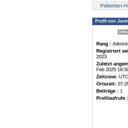
Patienten-Hi
Profil von Jani
Offlin
Rang :
Adminis
Registriert sei
2023
Zuletzt angem
Feb 2025 16:5
Zeitzone:
UTC
Ortszeit:
07:2
Beiträge :
1
Profilaufrufe 