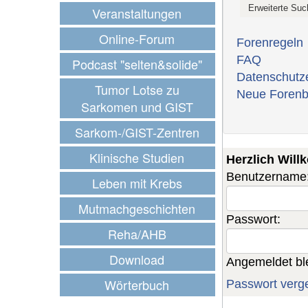
Veranstaltungen
Online-Forum
Forenregeln
FAQ
Podcast "selten&solide"
Datenschutz
Tumor Lotse zu
Neue Forenb
Sarkomen und GIST
Sarkom-/GIST-Zentren
Klinische Studien
Herzlich Wil
Benutzername
Leben mit Krebs
Mutmachgeschichten
Passwort:
Reha/AHB
Download
Angemeldet bl
Wörterbuch
Passwort verg