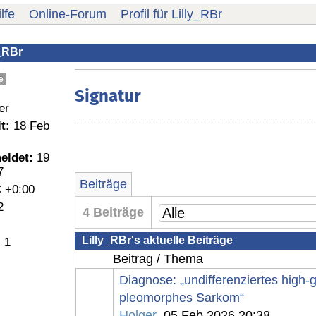
lfe
Online-Forum
Profil für Lilly_RBr
y_RBr
e
Signatur
er
t:
18 Feb
eldet:
19
7
Beiträge
 +0:00
2
4 Beiträge
Lilly_RBr's aktuelle Beiträge
:
1
Beitrag / Thema
Diagnose: „undifferenziertes high-
pleomorphes Sarkom“
Holger
, 05 Feb 2026 20:38