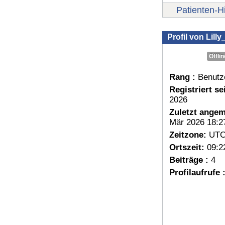
Patienten-Hi
Profil von Lill
Offlin
Rang :
Benutz
Registriert sei
2026
Zuletzt angem
Mär 2026 18:2
Zeitzone:
UTC
Ortszeit:
09:2
Beiträge :
4
Profilaufrufe 