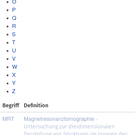
O
P
Q
R
S
T
U
V
W
X
Y
Z
Begriff
Definition
MRT
Magnetresonanztomographie
-
Untersuchung zur dreidimensionalen
Darstellung von Strukturen im Inneren des