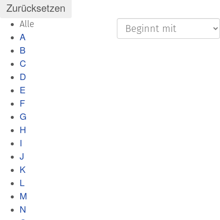
Alle
A
B
C
D
E
F
G
H
I
J
K
L
M
N