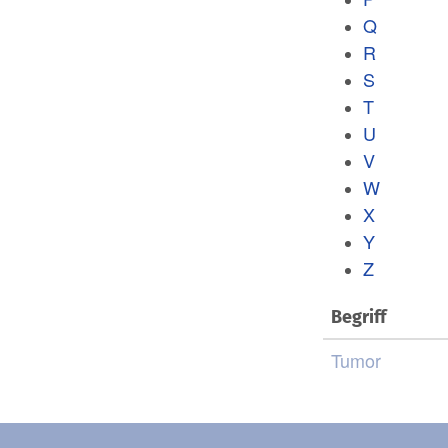
Q
R
S
T
U
V
W
X
Y
Z
Begriff
Tumor