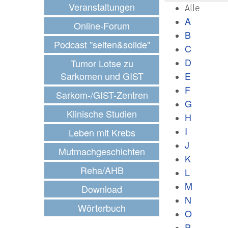
Veranstaltungen
Alle
A
Online-Forum
B
Podcast "selten&solide"
C
D
Tumor Lotse zu
Sarkomen und GIST
E
F
Sarkom-/GIST-Zentren
G
Klinische Studien
H
I
Leben mit Krebs
J
Mutmachgeschichten
K
Reha/AHB
L
M
Download
N
Wörterbuch
O
P