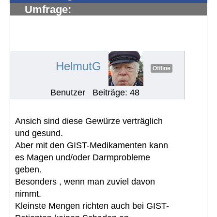
Umfrage:
Problemen/Herausforderungen in
europ. Ländern rund um die
Ernährung
#995
HelmutG
Offline
Benutzer
Beiträge: 48
Ansich sind diese Gewürze verträglich
und gesund.
Aber mit den GIST-Medikamenten kann
es Magen und/oder Darmprobleme
geben.
Besonders , wenn man zuviel davon
nimmt.
Kleinste Mengen richten auch bei GIST-