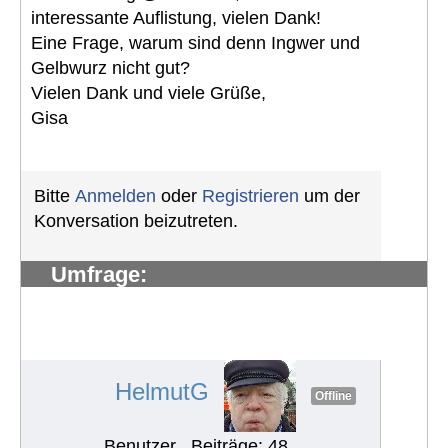
interessante Auflistung, vielen Dank!
Eine Frage, warum sind denn Ingwer und
Gelbwurz nicht gut?
Vielen Dank und viele Grüße,
Gisa
Bitte
Anmelden
oder
Registrieren
um der
Konversation beizutreten.
Umfrage:
Problemen/Herausforderungen in
europ. Ländern rund um die
Ernährung
#993
HelmutG
Offline
Benutzer
Beiträge: 48