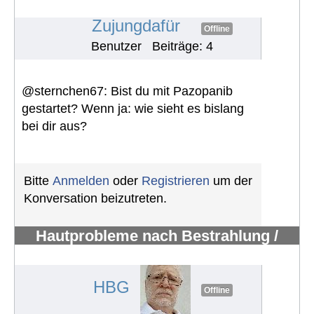
Erfahrungen mit Pazopanib
#1165
Zujungdafür
Offline
Benutzer
Beiträge: 4
@sternchen67: Bist du mit Pazopanib
gestartet? Wenn ja: wie sieht es bislang
bei dir aus?
Bitte
Anmelden
oder
Registrieren
um der
Konversation beizutreten.
Hautprobleme nach Bestrahlung /
Erfahrungen mit Pazopanib
#1119
HBG
Offline