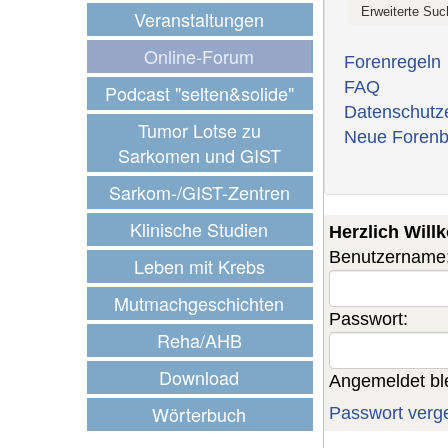
Veranstaltungen
Online-Forum
Forenregeln
FAQ
Podcast "selten&solide"
Datenschutz
Tumor Lotse zu
Neue Forenb
Sarkomen und GIST
Sarkom-/GIST-Zentren
Klinische Studien
Herzlich Wil
Benutzername
Leben mit Krebs
Mutmachgeschichten
Passwort:
Reha/AHB
Download
Angemeldet bl
Wörterbuch
Passwort verg