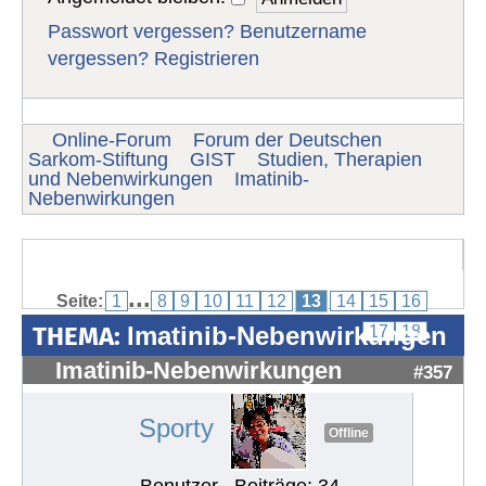
Passwort vergessen?
Benutzername
vergessen?
Registrieren
Online-Forum
Forum der Deutschen
Sarkom-Stiftung
GIST
Studien, Therapien
und Nebenwirkungen
Imatinib-
Nebenwirkungen
...
Seite:
1
8
9
10
11
12
13
14
15
16
THEMA:
Imatinib-Nebenwirkungen
17
18
Imatinib-Nebenwirkungen
#357
Sporty
Offline