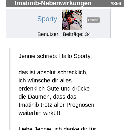
Imatinib-Nebenwirkungen
#356
Sporty
Offline
Benutzer
Beiträge: 34
Jennie schrieb: Hallo Sporty,
das ist absolut schrecklich,
ich wünsche dir alles
erdenklich Gute und drücke
die Daumen, dass das
Imatinib trotz aller Prognosen
weiterhin wirkt!!!
Liebe Jennie, ich danke dir für