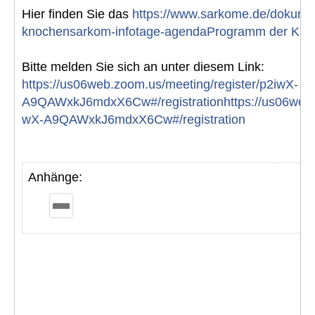
Hier finden Sie das
https://www.sarkome.de/dokumen
knochensarkom-infotage-agendaProgramm der Kno
Bitte melden Sie sich an unter diesem Link:
https://us06web.zoom.us/meeting/register/p2iwX-
A9QAWxkJ6mdxX6Cw#/registrationhttps://us06web.z
wX-A9QAWxkJ6mdxX6Cw#/registration
Anhänge: