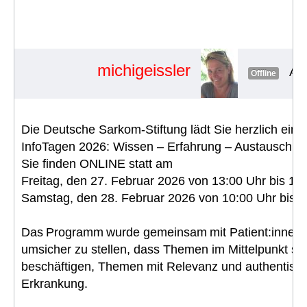
27./28.2.2026 ONLINE: Wissen –
Erfahrung – Austausch
#1901
michigeissler
Adm
Offline
Die Deutsche Sarkom-Stiftung lädt Sie herzlich ein
InfoTagen 2026: Wissen – Erfahrung – Austausch
Sie finden ONLINE statt am
Freitag, den 27. Februar 2026 von 13:00 Uhr bis 18
Samstag, den 28. Februar 2026 von 10:00 Uhr bis 1
Das Programm wurde gemeinsam mit Patient:innen 
umsicher zu stellen, dass Themen im Mittelpunkt ste
beschäftigen, Themen mit Relevanz und authentisch
Erkrankung.