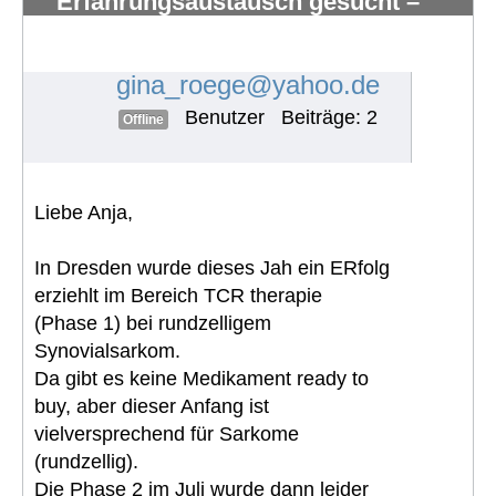
Erfahrungsaustausch gesucht –
myxoides/rundzelliges Liposarkom
mit Knochenmetast
#1847
gina_roege@yahoo.de
Benutzer
Beiträge: 2
Offline
Liebe Anja,
In Dresden wurde dieses Jah ein ERfolg
erziehlt im Bereich TCR therapie
(Phase 1) bei rundzelligem
Synovialsarkom.
Da gibt es keine Medikament ready to
buy, aber dieser Anfang ist
vielversprechend für Sarkome
(rundzellig).
Die Phase 2 im Juli wurde dann leider