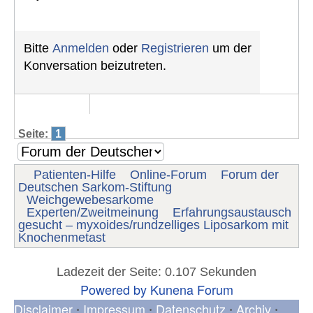
Bitte
Anmelden
oder
Registrieren
um der
Konversation beizutreten.
Seite:
1
Patienten-Hilfe
Online-Forum
Forum der
Deutschen Sarkom-Stiftung
Weichgewebesarkome
Experten/Zweitmeinung
Erfahrungsaustausch
gesucht – myxoides/rundzelliges Liposarkom mit
Knochenmetast
Ladezeit der Seite: 0.107 Sekunden
Powered by
Kunena Forum
Disclaimer
Impressum
Datenschutz
Archiv
•
•
•
•