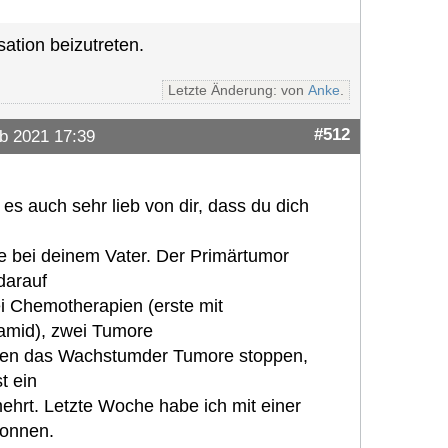
ation beizutreten.
Letzte Änderung: von
Anke
.
#512
b 2021 17:39
es auch sehr lieb von dir, dass du dich
e bei deinem Vater. Der Primärtumor
darauf
i Chemotherapien (erste mit
famid), zwei Tumore
ten das Wachstumder Tumore stoppen,
t ein
ehrt. Letzte Woche habe ich mit einer
gonnen.