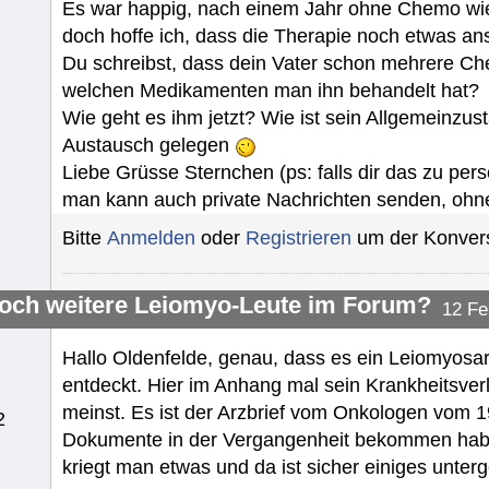
Es war happig, nach einem Jahr ohne Chemo wi
doch hoffe ich, dass die Therapie noch etwas ans
Du schreibst, dass dein Vater schon mehrere Chem
welchen Medikamenten man ihn behandelt hat?
Wie geht es ihm jetzt? Wie ist sein Allgemeinzus
Austausch gelegen
Liebe Grüsse Sternchen (ps: falls dir das zu persö
man kann auch private Nachrichten senden, ohne
Bitte
Anmelden
oder
Registrieren
um der Konvers
noch weitere Leiomyo-Leute im Forum?
12 Fe
Hallo Oldenfelde, genau, dass es ein Leiomyosa
entdeckt. Hier im Anhang mal sein Krankheitsverla
meinst. Es ist der Arzbrief vom Onkologen vom 19.
2
Dokumente in der Vergangenheit bekommen haben
kriegt man etwas und da ist sicher einiges unte