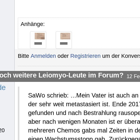
Anhänge:
Bitte
Anmelden
oder
Registrieren
um der Konvers
noch weitere Leiomyo-Leute im Forum?
12 Fe
de
SaWo schrieb: ...Mein Vater ist auch a
der sehr weit metastasiert ist. Ende 20
gefunden und nach Bestrahlung rausoperi
aber nach wenigen Monaten ist er übera
mehreren Chemos gabs mal Zeiten in de
20
einen Wachstumsstopp gab. Zurückgegang