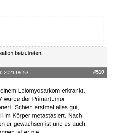
ation beizutreten.
#510
b 2021 09:53
n einem Leiomyosarkom erkrankt,
17 wurde der Primärtumor
ert. Schien erstmal alles gut,
ll im Körper metastasiert. Nach
n er gewachsen ist und es auch
en ist er nie...