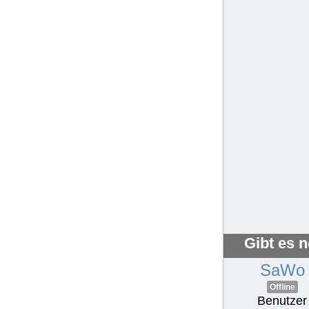
Gibt es 
SaWo
Offline
Benutzer