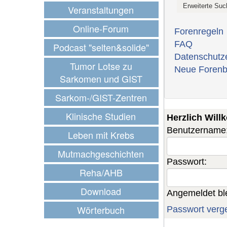
Veranstaltungen
Online-Forum
Forenregeln
FAQ
Podcast "selten&solide"
Datenschutz
Tumor Lotse zu
Neue Forenb
Sarkomen und GIST
Sarkom-/GIST-Zentren
Klinische Studien
Herzlich Wil
Benutzername
Leben mit Krebs
Mutmachgeschichten
Passwort:
Reha/AHB
Download
Angemeldet bl
Wörterbuch
Passwort verg