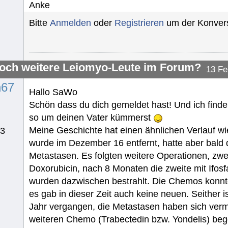
Anke
Bitte
Anmelden
oder
Registrieren
um der Konvers
noch weitere Leiomyo-Leute im Forum?
13 Fe
n67
Hallo SaWo
Schön dass du dich gemeldet hast! Und ich finde 
so um deinen Vater kümmerst
Meine Geschichte hat einen ähnlichen Verlauf wi
13
wurde im Dezember 16 entfernt, hatte aber bald 
Metastasen. Es folgten weitere Operationen, zwe
Doxorubicin, nach 8 Monaten die zweite mit Ifos
wurden dazwischen bestrahlt. Die Chemos konn
es gab in dieser Zeit auch keine neuen. Seither is
Jahr vergangen, die Metastasen haben sich verm
weiteren Chemo (Trabectedin bzw. Yondelis) be