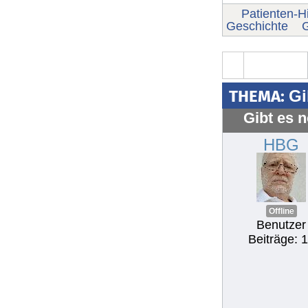
Patienten-Hi
Geschichte
G
THEMA:
Gi
Gibt es 
HBG
Offline
Benutzer
Beiträge: 