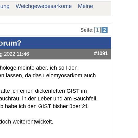
tung
Weichgewebesarkome
Meine
Seite:
1
2
Forum?
#1091
g 2022 11:46
ologe meinte aber, ich soll den
en lassen, da das Leiomyosarkom auch
atte ich einen dickenfetten GIST im
uchrau, in der Leber und am Bauchfell.
nib habe ich den GIST bisher über 21
doch weiterentwickelt.