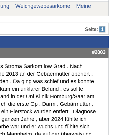
tung
Weichgewebesarkome
Meine
Seite:
1
#2003
nes Stroma Sarkom low Grad . Nach
de 2013 an der Gebaermutter operiert ,
den . Da ging was schief und es konnte
 kam ein unklarer Befund . es sollte
fand in der Uni Klinik Homburg/Saar am
ch die erste Op . Darm , Gebärmutter ,
 ein Eierstock wurden entfert . Diagnose
 ganzen Jahre , aber 2024 fühlte ich
arbe war und er wuchs und fühlte sich
ach Mannheim, da auf der überweisung