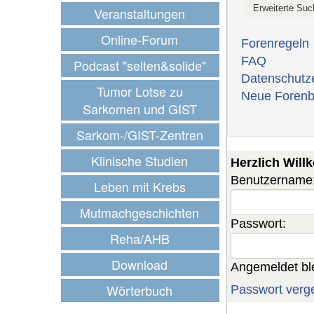
Veranstaltungen
Online-Forum
Forenregeln
FAQ
Podcast "selten&solide"
Datenschutz
Tumor Lotse zu
Neue Forenb
Sarkomen und GIST
Sarkom-/GIST-Zentren
Klinische Studien
Herzlich Wil
Benutzername
Leben mit Krebs
Mutmachgeschichten
Passwort:
Reha/AHB
Download
Angemeldet bl
Wörterbuch
Passwort verg