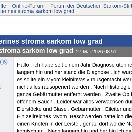
lfe
Online-Forum
Forum der Deutschen Sarkom-Stif
terines stroma sarkom low grad
erines stroma sarkom low grad
 stroma sarkom low grad
27 Mai 2026 08:51
409
Hallo , ich habe seit einem Jahr Diagnose uteri
langem hin und her stand die Diagnose . Ich wur
es sollte ein Myom kleininvasiv rausgemacht wer
nicht alles rausoperiert werden . Nach Histologie
1
ganze Gebärmutter entfernt werden . Zweite Op 
offenem Bauch . Leider war alles verwachsen dur
Eierstöcke und Blase . Gebärmutter , Eileiter und
Ein zellreiches Myom .Beschwerden hatte ich die
einen Knoten in der Leiste , genau dort wo die N
komisch an . Nach langem hin und her bin ich n