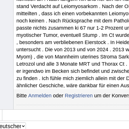
stand Verdacht auf Leiomyosarkom . Nach der OP
mitteilten , dass ich einen vorbekannten Leiomyos
noch keinen . Nach Rücksprache mit dem Patholo
passte nichts zusammen ki 67 nur 1-2 Prozent un
myotischer Tumor, eventuell Stump . Im Ct wurd
, besonders am verbliebenen Eierstock . In Hei
untersucht . Die von 2013 und von 2024 . 2013 wa
Myom) , die von Mannheim uterines Stroma Sar
Letrozol und alle 3 Monate MRT und Thorax Ct . D
er irgendwo im Becken sich befindet und zwische
zu finden . Ich fühle mich ziemlich allein mit der 
ähnlicher Geschiche, wäre dankbar für einen Au
Bitte
Anmelden
oder
Registrieren
um der Konvers