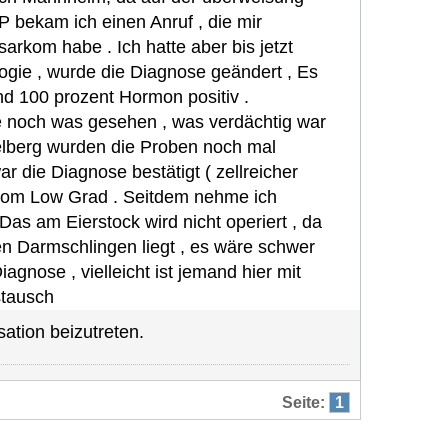
 bekam ich einen Anruf , die mir
arkom habe . Ich hatte aber bis jetzt
gie , wurde die Diagnose geändert , Es
d 100 prozent Hormon positiv .
e noch was gesehen , was verdächtig war
delberg wurden die Proben noch mal
r die Diagnose bestätigt ( zellreicher
kom Low Grad . Seitdem nehme ich
as am Eierstock wird nicht operiert , da
n Darmschlingen liegt , es wäre schwer
Diagnose , vielleicht ist jemand hier mit
stausch
ation beizutreten.
Seite:
1