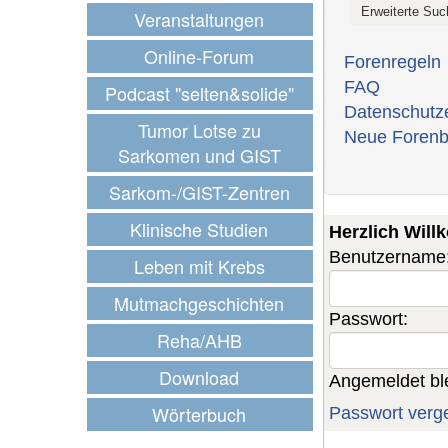
Veranstaltungen
Online-Forum
Forenregeln
FAQ
Podcast "selten&solide"
Datenschutz
Tumor Lotse zu
Neue Forenb
Sarkomen und GIST
Sarkom-/GIST-Zentren
Klinische Studien
Herzlich Wil
Benutzername
Leben mit Krebs
Mutmachgeschichten
Passwort:
Reha/AHB
Download
Angemeldet bl
Wörterbuch
Passwort verg