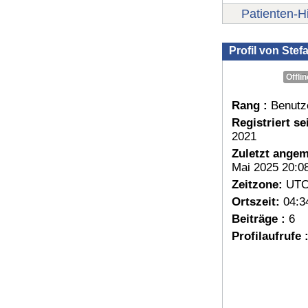
Patienten-Hi
Profil von Ste
Offlin
Rang :
Benutz
Registriert sei
2021
Zuletzt angem
Mai 2025 20:0
Zeitzone:
UTC
Ortszeit:
04:3
Beiträge :
6
Profilaufrufe 