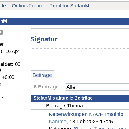
lfe
Online-Forum
Profil für StefanM
fanM
e
Signatur
er
t:
16 Apr
eldet:
06
8
Beiträge
 +0:00
4
6 Beiträge
StefanM's aktuelle Beiträge
:
1
Beitrag / Thema
Nebenwirkungen NACH Imatinib
Kammo
, 18 Feb 2025 17:25
Kategorie:
Studien, Therapien und