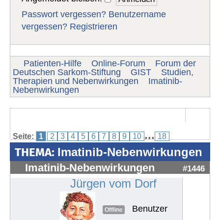
Passwort vergessen?
Benutzername
vergessen?
Registrieren
Patienten-Hilfe
Online-Forum
Forum der
Deutschen Sarkom-Stiftung
GIST
Studien,
Therapien und Nebenwirkungen
Imatinib-
Nebenwirkungen
...
Seite:
1
2
3
4
5
6
7
8
9
10
18
THEMA:
Imatinib-Nebenwirkungen
Imatinib-Nebenwirkungen
#1446
Jürgen vom Dorf
Benutzer
Offline