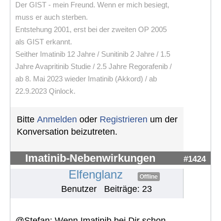
Der GIST - mein Freund. Wenn er mich besiegt,
muss er auch sterben.
Entstehung 2001, erst bei der zweiten OP 2005
als GIST erkannt.
Seither Imatinib 12 Jahre / Sunitinib 2 Jahre / 1.5
Jahre Avapritinib Studie / 2.5 Jahre Regorafenib /
ab 8. Mai 2023 wieder Imatinib (Akkord) / ab
22.9.2023 Qinlock.
Bitte
Anmelden
oder
Registrieren
um der
Konversation beizutreten.
Imatinib-Nebenwirkungen
#1424
Elfenglanz
Offline
Benutzer
Beiträge: 23
@Stefan: Wenn Imatinib bei Dir schon