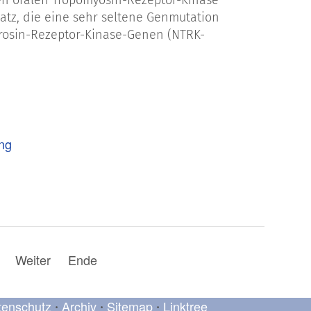
ten oralen Tropomyosin-Rezeptor-Kinase
tz, die eine sehr seltene Genmutation
yrosin-Rezeptor-Kinase-Genen (NTRK-
ung
Weiter
Ende
tenschutz
Archiv
Sitemap
Linktree
•
•
•