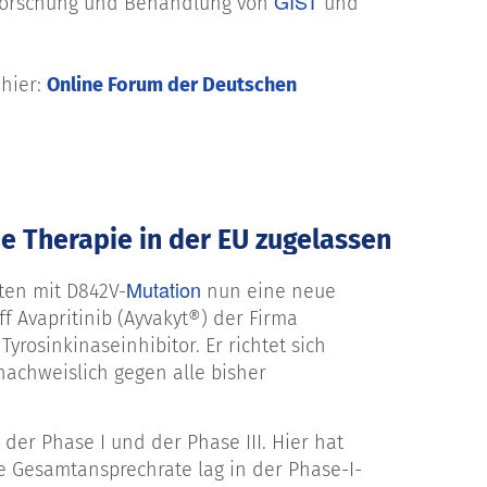
GIST
 Forschung und Behandlung von
und
 hier:
Online Forum der Deutschen
 Therapie in der EU zugelassen
Mutation
ten mit D842V-
nun eine neue
f Avapritinib (Ayvakyt®) der Firma
Tyrosinkinaseinhibitor. Er richtet sich
nachweislich gegen alle bisher
der Phase I und der Phase III. Hier hat
 Gesamtansprechrate lag in der Phase-I-