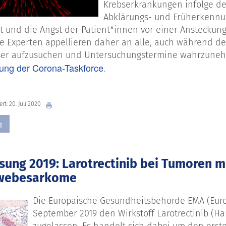
Krebserkrankungen infolge de
Abklärungs- und Früherkennu
t und die Angst der Patient*innen vor einer Ansteckun
Die Experten appellieren daher an alle, auch während 
er aufzusuchen und Untersuchungstermine wahrzunehme
lung der Corona-Taskforce
.
ert: 20. Juli 2020
n
sung 2019: Larotrectinib bei Tumoren m
webesarkome
Die Europäische Gesundheitsbehörde EMA (Eur
September 2019 den Wirkstoff Larotrectinib (H