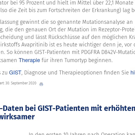
ator bei 95 Prozent und hielt im Mittel über 22,1 Monat
lso die Zeit bis zum Fortschreiten der Erkrankung) lag 
ulassung gewinnt die so genannte Mutationsanalyse an 
, die den genauen Ort der Mutation im Rezeptor-Protein 
cheidung und lässt Rückschlüsse auf den möglichen Kran
rkstoffs Avapritinib ist es heute wichtiger denn je, vo
n. So können GIST-Patienten mit PDGFRA D842V-Mutation
Therapie
rksamen
für ihren Tumortyp beginnen.
GIST
hi
s zu
, Diagnose und Therapieoptionen finden Sie
iert: 30. September 2020
-Daten bei GIST-Patienten mit erhöhten
 wirksamer
In den ersten 10 Jahren nach Operation kan