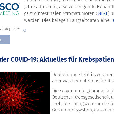
Jahre adjuvante, also vorbeugende Behand
GIST
gastrointestinalen Stromatumoren (
) 
werden. Dies belegen Langzeitdaten einer
ert: 20. Juli 2020
 ...
der COVID-19: Aktuelles für Krebspatie
Deutschland steht inzwischen
aber was bedeutet das für Ri
Die so genannte „Corona-Taskf
Deutscher Krebsgesellschaft
Krebsforschungszentrum befür
Gesundheitssystem, dass eine