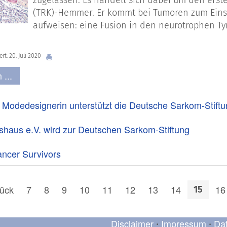
zugelassen. Es handelt sich dabei um den ers
(TRK)-Hemmer. Er kommt bei Tumoren zum Einsa
aufweisen: eine Fusion in den neurotrophen T
ert: 20. Juli 2020
 ...
r Modedesignerin unterstützt die Deutsche Sarkom-Stift
haus e.V. wird zur Deutschen Sarkom-Stiftung
ncer Survivors
ück
7
8
9
10
11
12
13
14
16
15
Disclaimer
Impressum
Da
•
•