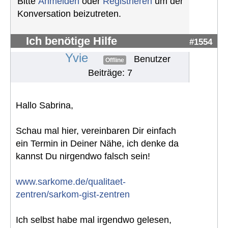
Bitte
Anmelden
oder
Registrieren
um der
Konversation beizutreten.
Ich benötige Hilfe
#1554
Yvie
Benutzer
Offline
Beiträge: 7
Hallo Sabrina,
Schau mal hier, vereinbaren Dir einfach
ein Termin in Deiner Nähe, ich denke da
kannst Du nirgendwo falsch sein!
www.sarkome.de/qualitaet-
zentren/sarkom-gist-zentren
Ich selbst habe mal irgendwo gelesen,