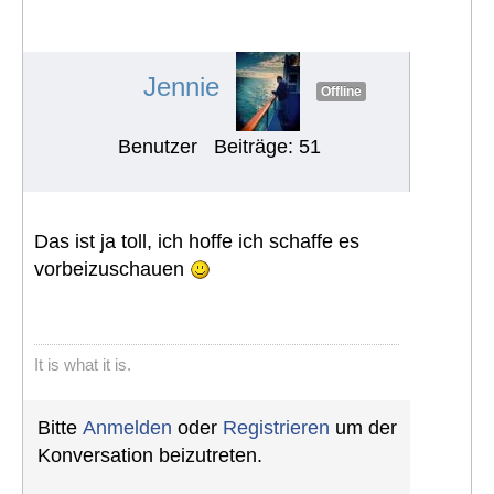
Sarkomgruppe Hamburg/Nord
(17.02.2024)
#1528
Jennie
Offline
Benutzer
Beiträge: 51
Das ist ja toll, ich hoffe ich schaffe es
vorbeizuschauen
It is what it is.
Bitte
Anmelden
oder
Registrieren
um der
Konversation beizutreten.