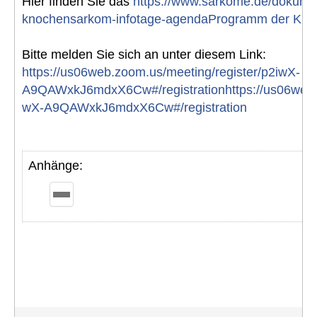
Hier finden Sie das
https://www.sarkome.de/dokumen
knochensarkom-infotage-agendaProgramm der Kno
Bitte melden Sie sich an unter diesem Link:
https://us06web.zoom.us/meeting/register/p2iwX-
A9QAWxkJ6mdxX6Cw#/registrationhttps://us06web.z
wX-A9QAWxkJ6mdxX6Cw#/registration
Anhänge: