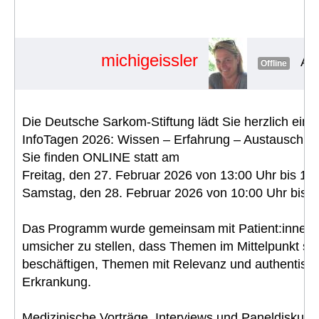
Erfahrung – Austausch
#1902
michigeissler
Adm
Offline
Die Deutsche Sarkom-Stiftung lädt Sie herzlich ein
InfoTagen 2026: Wissen – Erfahrung – Austausch
Sie finden ONLINE statt am
Freitag, den 27. Februar 2026 von 13:00 Uhr bis 18
Samstag, den 28. Februar 2026 von 10:00 Uhr bis 1
Das Programm wurde gemeinsam mit Patient:innen 
umsicher zu stellen, dass Themen im Mittelpunkt ste
beschäftigen, Themen mit Relevanz und authentisch
Erkrankung.
Medizinische Vorträge, Interviews und Paneldiskuss