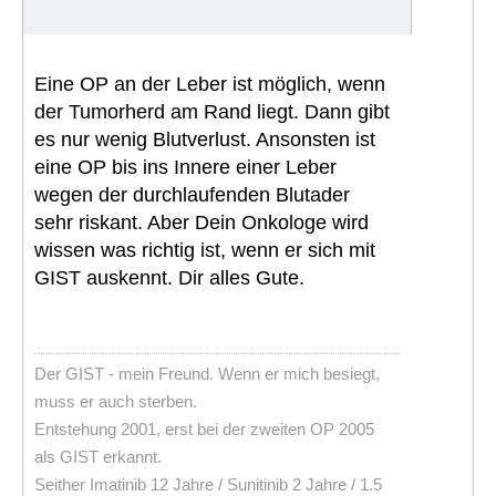
Eine OP an der Leber ist möglich, wenn
der Tumorherd am Rand liegt. Dann gibt
es nur wenig Blutverlust. Ansonsten ist
eine OP bis ins Innere einer Leber
wegen der durchlaufenden Blutader
sehr riskant. Aber Dein Onkologe wird
wissen was richtig ist, wenn er sich mit
GIST auskennt. Dir alles Gute.
Der GIST - mein Freund. Wenn er mich besiegt,
muss er auch sterben.
Entstehung 2001, erst bei der zweiten OP 2005
als GIST erkannt.
Seither Imatinib 12 Jahre / Sunitinib 2 Jahre / 1.5