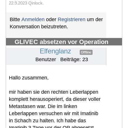
22.9.2023 Qinlock.
Bitte
Anmelden
oder
Registrieren
um der
Konversation beizutreten.
GLIVEC absetzen vor Operation
#1265
Elfenglanz
Offline
Benutzer
Beiträge: 23
Hallo zusammen,
mir haben sie den rechten Leberlappen
komplett herausoperiert, da dieser voller
Metastasen war. Die im linken
Leberlappen versuchen wir mit Imatinib
in Schach zu halten. Ich habe das
Imatinib 3 Tage vor der OP abgesetzt,