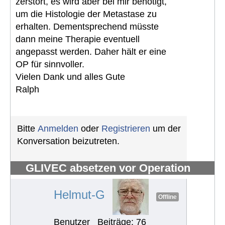
zerstört, es wird aber bei mir benötigt,
um die Histologie der Metastase zu
erhalten. Dementsprechend müsste
dann meine Therapie eventuell
angepasst werden. Daher hält er eine
OP für sinnvoller.
Vielen Dank und alles Gute
Ralph
Bitte
Anmelden
oder
Registrieren
um der
Konversation beizutreten.
GLIVEC absetzen vor Operation
#1258
Helmut-G
Offline
Benutzer
Beiträge: 76