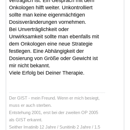
verträglich ist. Ein Gespräch mit dem
Onkologen hilft weiter. Unkontrolliert
sollte man keine eigenmächtigen
Dosisveränderungen vornehmen.
Bei Unverträglichkeit oder
Unwirksamkeit sollte man ebenfalls mit
dem Onkologen eine neue Strategie
festlegen. Eine Abhängigkeit der
Dosierung von Größe oder Gewicht ist
mir nicht bekannt.
Viele Erfolg bei Deiner Therapie.
Der GIST - mein Freund. Wenn er mich besiegt,
muss er auch sterben.
Entstehung 2001, erst bei der zweiten OP 2005
als GIST erkannt.
Seither Imatinib 12 Jahre / Sunitinib 2 Jahre / 1.5