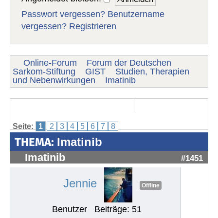
Passwort vergessen?
Benutzername
vergessen?
Registrieren
Online-Forum
Forum der Deutschen
Sarkom-Stiftung
GIST
Studien, Therapien
und Nebenwirkungen
Imatinib
Seite:
1
2
3
4
5
6
7
8
THEMA:
Imatinib
Imatinib
#1451
Jennie
Offline
Benutzer
Beiträge: 51