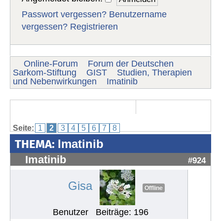
Passwort vergessen?
Benutzername
vergessen?
Registrieren
Online-Forum
Forum der Deutschen
Sarkom-Stiftung
GIST
Studien, Therapien
und Nebenwirkungen
Imatinib
Seite:
1
2
3
4
5
6
7
8
THEMA:
Imatinib
Imatinib
#924
Gisa
Offline
Benutzer
Beiträge: 196