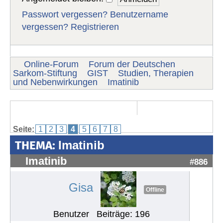
Passwort vergessen?
Benutzername
vergessen?
Registrieren
Online-Forum
Forum der Deutschen
Sarkom-Stiftung
GIST
Studien, Therapien
und Nebenwirkungen
Imatinib
Seite:
1
2
3
4
5
6
7
8
THEMA:
Imatinib
Imatinib
#886
Gisa
Offline
Benutzer
Beiträge: 196