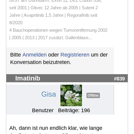
GIST am Dünndarm, Exon 11, DEL Codon 558,
seit 2001 | Glivec 12 Jahre ab 2005 | Sutent 2
Jahre | Avapritinib 1,5 Jahre | Regorafinib seit
8/2020
4 Bauchoperationen wegen Tumorentfernung 2002
| 2005 | 2013 | 2017 zusätzl. Gallenblase...
Bitte
Anmelden
oder
Registrieren
um der
Konversation beizutreten.
Imatinib
#839
Gisa
Offline
Benutzer
Beiträge: 196
Ah, dann ist nun endlich klar, wie lange