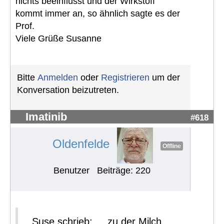
nichts beeinflusst und der Wirkstoff
kommt immer an, so ähnlich sagte es der
Prof.
Viele Grüße Susanne
Bitte
Anmelden
oder
Registrieren
um der
Konversation beizutreten.
Imatinib
#618
Oldenfelde
Offline
Benutzer
Beiträge: 220
Suse schrieb: ... zu der Milch