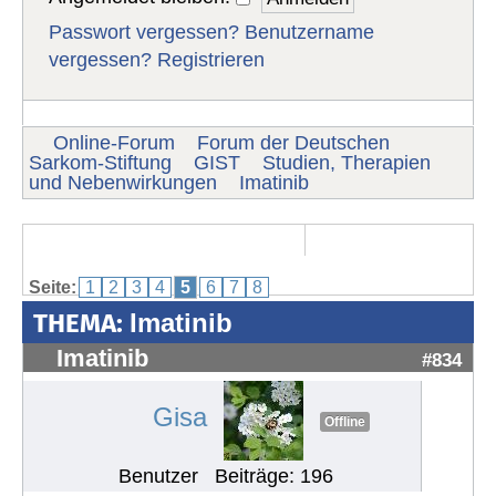
Passwort vergessen?
Benutzername
vergessen?
Registrieren
Online-Forum
Forum der Deutschen
Sarkom-Stiftung
GIST
Studien, Therapien
und Nebenwirkungen
Imatinib
Seite:
1
2
3
4
5
6
7
8
THEMA:
Imatinib
Imatinib
#834
Gisa
Offline
Benutzer
Beiträge: 196