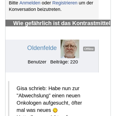
Bitte
Anmelden
oder
Registrieren
um der
Konversation beizutreten.
Wie gefährlich ist das Kontrastmittel
Gadolinium, das bei MRTs
verwendet wird?
#645
Oldenfelde
Offline
Benutzer
Beiträge: 220
Gisa schrieb: Habe nun zur
"Abwechslung" einen neuen
Onkologen aufgesucht, öfter
mal was neues