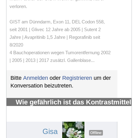
verloren.
GIST am Dünndarm, Exon 11, DEL Codon 558,
seit 2001 | Glivec 12 Jahre ab 2005 | Sutent 2
Jahre | Avapritinib 1,5 Jahre | Regorafinib seit
8/2020
4 Bauchoperationen wegen Tumorentfernung 2002
| 2005 | 2013 | 2017 zusätzl. Gallenblase...
Bitte
Anmelden
oder
Registrieren
um der
Konversation beizutreten.
Wie gefährlich ist das Kontrastmittel
Gadolinium, das bei MRTs
verwendet wird?
#644
Gisa
Offline