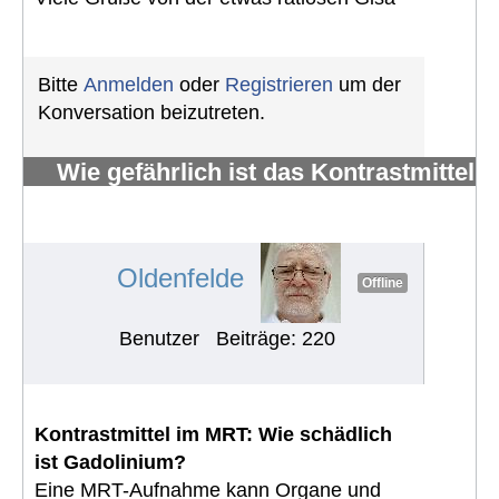
Bitte
Anmelden
oder
Registrieren
um der
Konversation beizutreten.
Wie gefährlich ist das Kontrastmittel
Gadolinium, das bei MRTs
verwendet wird?
#597
Oldenfelde
Offline
Benutzer
Beiträge: 220
Kontrastmittel im MRT: Wie schädlich
ist Gadolinium?
Eine MRT-Aufnahme kann Organe und