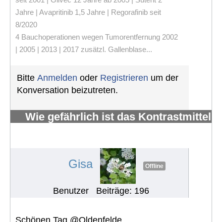
Jahre | Avapritinib 1,5 Jahre | Regorafinib seit
8/2020
4 Bauchoperationen wegen Tumorentfernung 2002
| 2005 | 2013 | 2017 zusätzl. Gallenblase...
Bitte
Anmelden
oder
Registrieren
um der
Konversation beizutreten.
Wie gefährlich ist das Kontrastmittel
Gadolinium, das bei MRTs
verwendet wird?
#600
Gisa
Offline
Benutzer
Beiträge: 196
Schönen Tag @Oldenfelde ,