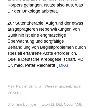
Körpers gelangen. Nutze also aus, was
Dir der Onkologe anbietet.
Zur Sutenttherapie: Aufgrund der etwas
ausgeprägteren Nebenwirkungen von
Sunitinib ist eine engmaschige
Überwachung und sorgfältige
Behandlung von Begleitproblemen durch
speziell erfahrene Ärzte erforderlich.
Quelle Deutsche Krebsgesellschaft, PD
Dr. med. Peter Reichardt (
DKG
Mein Partner der GIST. Wenn er gewinnt, hat er
verloren.
GIST am Dünndarm, Exon 11, DEL Codon 558,