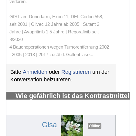
verloren.
GIST am Dünndarm, Exon 11, DEL Codon 558,
seit 2001 | Glivec 12 Jahre ab 2005 | Sutent 2
Jahre | Avapritinib 1,5 Jahre | Regorafinib seit
8/2020
4 Bauchoperationen wegen Tumorentfernung 2002
| 2005 | 2013 | 2017 zusätzl. Gallenblase...
Bitte
Anmelden
oder
Registrieren
um der
Konversation beizutreten.
Wie gefährlich ist das Kontrastmittel
Gadolinium, das bei MRTs
verwendet wird?
#604
Gisa
Offline