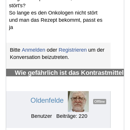
stört's?
So lange es den Onkologen nicht stört
und man das Rezept bekommt, passt es
ja
Bitte
Anmelden
oder
Registrieren
um der
Konversation beizutreten.
Wie gefährlich ist das Kontrastmittel
Gadolinium, das bei MRTs
verwendet wird?
#605
Oldenfelde
Offline
Benutzer
Beiträge: 220