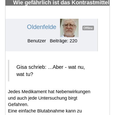
Wie gefährlich ist das Kontrastmittel
Gadolinium, das bei MRTs
verwendet wird?
#602
Oldenfelde
Offline
Benutzer
Beiträge: 220
Gisa schrieb: ...Aber - wat nu,
wat tu?
Jedes Medikament hat Nebenwirkungen
und auch jede Untersuchung birgt
Gefahren.
Eine einfache Blutabnahme kann zu