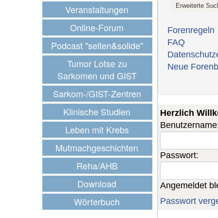
Veranstaltungen
Online-Forum
Forenregeln
FAQ
Podcast "selten&solide"
Datenschutz
Tumor Lotse zu
Neue Forenb
Sarkomen und GIST
Sarkom-/GIST-Zentren
Klinische Studien
Herzlich Wil
Benutzername
Leben mit Krebs
Mutmachgeschichten
Passwort:
Reha/AHB
Download
Angemeldet bl
Wörterbuch
Passwort verg