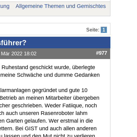
tung
Allgemeine Themen und Gemischtes
Seite:
1
sführer?
#977
 Mär 2022 18:02
 Ruhestand geschickt wurde, überlegte
 allgemeine Schwäche und dumme Gedanken
 Alarmanlagen gegründet und gute 10
Betrieb an meinen Mitarbeiter übergeben
cher geschrieben. Weder Fatiique, noch
e ich auch unseren Rasenroboter lahm
n Garten gelaufen. Wer erstmal in die
klettern. Bei GIST und auch allen anderen
u lassen und den Mut nicht zu verlieren.