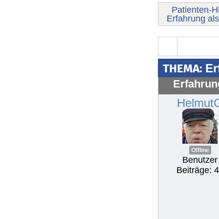
Patienten-Hi
Erfahrung al
THEMA:
Er
Erfahrun
Helmut
Offline
Benutzer
Beiträge: 