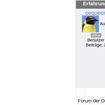
Erfahrun
oequee
Au
Offline
Benutzer
Beiträge: 