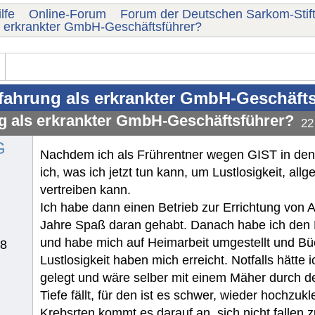
lfe
Online-Forum
Forum der Deutschen Sarkom-Stif
s erkrankter GmbH-Geschäftsführer?
fahrung als erkrankter GmbH-Geschäft
g als erkrankter GmbH-Geschäftsführer?
22
G
Nachdem ich als Frührentner wegen GIST in den
ich, was ich jetzt tun kann, um Lustlosigkeit,
vertreiben kann.
Ich habe dann einen Betrieb zur Errichtung von
Jahre Spaß daran gehabt. Danach habe ich den 
und habe mich auf Heimarbeit umgestellt und Bü
48
Lustlosigkeit haben mich erreicht. Notfalls hätt
gelegt und wäre selber mit einem Mäher durch de
Tiefe fällt, für den ist es schwer, wieder hochzu
Krebsrten kommt es darauf an, sich nicht fallen z