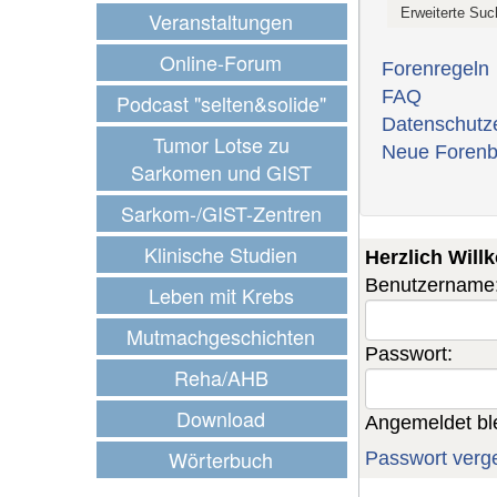
Veranstaltungen
Online-Forum
Forenregeln
FAQ
Podcast "selten&solide"
Datenschutz
Tumor Lotse zu
Neue Forenb
Sarkomen und GIST
Sarkom-/GIST-Zentren
Klinische Studien
Herzlich Wil
Benutzername
Leben mit Krebs
Mutmachgeschichten
Passwort:
Reha/AHB
Download
Angemeldet bl
Wörterbuch
Passwort verg