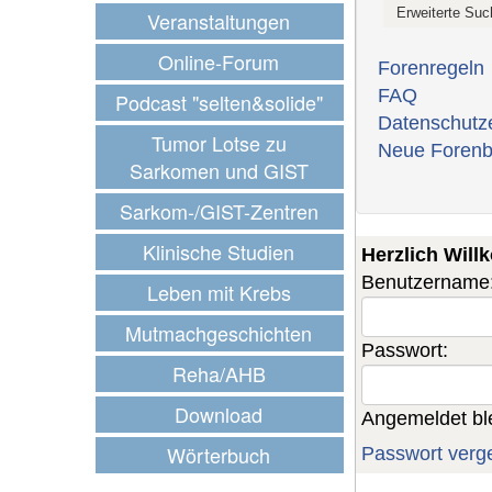
Veranstaltungen
Online-Forum
Forenregeln
FAQ
Podcast "selten&solide"
Datenschutz
Tumor Lotse zu
Neue Forenb
Sarkomen und GIST
Sarkom-/GIST-Zentren
Klinische Studien
Herzlich Wil
Benutzername
Leben mit Krebs
Mutmachgeschichten
Passwort:
Reha/AHB
Download
Angemeldet bl
Wörterbuch
Passwort verg