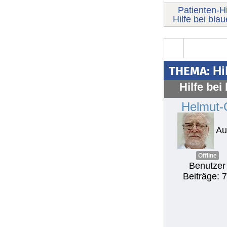
Patienten-Hi
Hilfe bei bla
THEMA:
Hi
Hilfe bei
Helmut-
Au
Offline
Benutzer
Beiträge: 