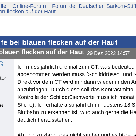
lfe
Online-Forum
Forum der Deutschen Sarkom-Stif
uen flecken auf der Haut
lfe bei blauen flecken auf der Haut
 blauen flecken auf der Haut
29 Dez 2022 14:57
G
Ich muss jährlich dreimal zum CT, was bedeutet,
abgenommen werden muss (Schilddrüsen- und Nie
tor
Direkt vor dem CT wird mir dann wieder in den 
anzubringen. Durch diese soll das Kontrastmitte
Kontrolle der Schilddrüsenwerte muss ich monat
Stiche). Ich erhalte also jährlich mindestens 18 
76
Blutbahn zu erkennen ist, wird auch gerne die 
deutlich herausstehen.
Ab und zu klappt das nicht sauber und es bildet 