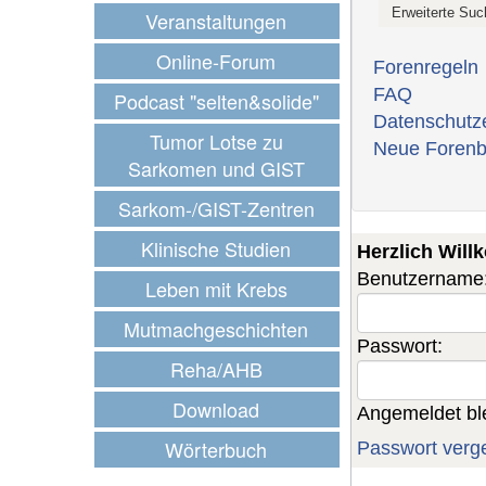
Veranstaltungen
Online-Forum
Forenregeln
FAQ
Podcast "selten&solide"
Datenschutz
Tumor Lotse zu
Neue Forenb
Sarkomen und GIST
Sarkom-/GIST-Zentren
Klinische Studien
Herzlich Wil
Benutzername
Leben mit Krebs
Mutmachgeschichten
Passwort:
Reha/AHB
Download
Angemeldet bl
Wörterbuch
Passwort verg