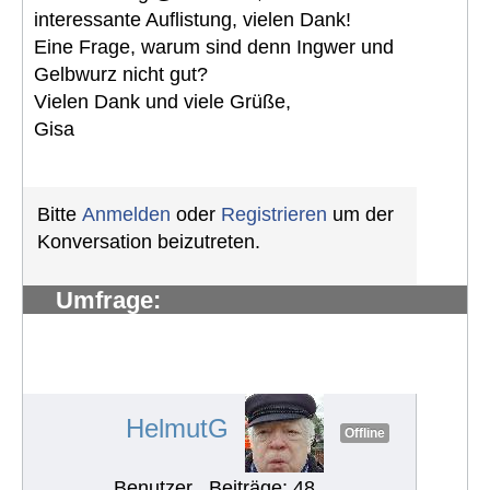
interessante Auflistung, vielen Dank!
Eine Frage, warum sind denn Ingwer und
Gelbwurz nicht gut?
Vielen Dank und viele Grüße,
Gisa
Bitte
Anmelden
oder
Registrieren
um der
Konversation beizutreten.
Umfrage:
Problemen/Herausforderungen in
europ. Ländern rund um die
Ernährung
#993
HelmutG
Offline
Benutzer
Beiträge: 48