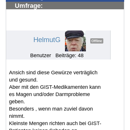
Umfrage:
Problemen/Herausforderungen in
europ. Ländern rund um die
Ernährung
#995
HelmutG
Offline
Benutzer
Beiträge: 48
Ansich sind diese Gewürze verträglich
und gesund.
Aber mit den GIST-Medikamenten kann
es Magen und/oder Darmprobleme
geben.
Besonders , wenn man zuviel davon
nimmt.
Kleinste Mengen richten auch bei GIST-