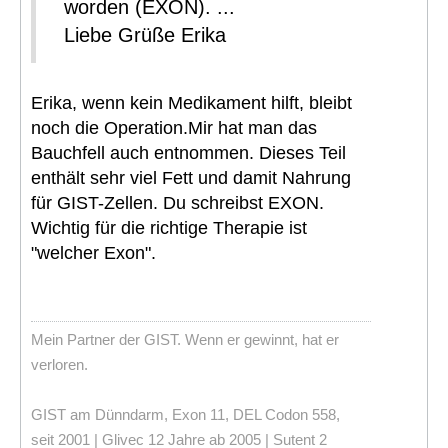
worden (EXON). ...
Liebe Grüße Erika
Erika, wenn kein Medikament hilft, bleibt
noch die Operation.Mir hat man das
Bauchfell auch entnommen. Dieses Teil
enthält sehr viel Fett und damit Nahrung
für GIST-Zellen. Du schreibst EXON.
Wichtig für die richtige Therapie ist
"welcher Exon".
Mein Partner der GIST. Wenn er gewinnt, hat er
verloren.
GIST am Dünndarm, Exon 11, DEL Codon 558,
seit 2001 | Glivec 12 Jahre ab 2005 | Sutent 2