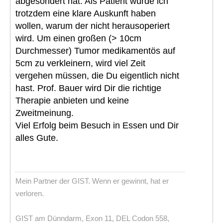
abgesondert hat. Als Patient würde ich
trotzdem eine klare Auskunft haben
wollen, warum der nicht herausoperiert
wird. Um einen großen (> 10cm
Durchmesser) Tumor medikamentös auf
5cm zu verkleinern, wird viel Zeit
vergehen müssen, die Du eigentlich nicht
hast. Prof. Bauer wird Dir die richtige
Therapie anbieten und keine
Zweitmeinung.
Viel Erfolg beim Besuch in Essen und Dir
alles Gute.
Mein Partner der GIST. Wenn er gewinnt, hat er
verloren.
GIST am Dünndarm, Exon 11, DEL Codon 558,