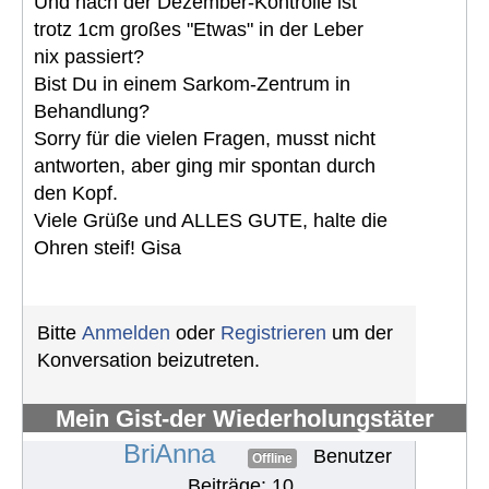
Und nach der Dezember-Kontrolle ist
trotz 1cm großes "Etwas" in der Leber
nix passiert?
Bist Du in einem Sarkom-Zentrum in
Behandlung?
Sorry für die vielen Fragen, musst nicht
antworten, aber ging mir spontan durch
den Kopf.
Viele Grüße und ALLES GUTE, halte die
Ohren steif! Gisa
Bitte
Anmelden
oder
Registrieren
um der
Konversation beizutreten.
Mein Gist-der Wiederholungstäter
#656
BriAnna
Benutzer
Offline
Beiträge: 10