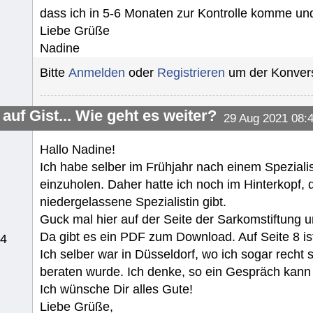
dass ich in 5-6 Monaten zur Kontrolle komme un
Liebe Grüße
Nadine
Bitte
Anmelden
oder
Registrieren
um der Konvers
auf Gist... Wie geht es weiter?
29 Aug 2021 08:
Hallo Nadine!
Ich habe selber im Frühjahr nach einem Spezial
einzuholen. Daher hatte ich noch im Hinterkopf,
niedergelassene Spezialistin gibt.
Guck mal hier auf der Seite der Sarkomstiftung unt
Da gibt es ein PDF zum Download. Auf Seite 8 ist
14
Ich selber war in Düsseldorf, wo ich sogar recht
beraten wurde. Ich denke, so ein Gespräch kann 
Ich wünsche Dir alles Gute!
Liebe Grüße,