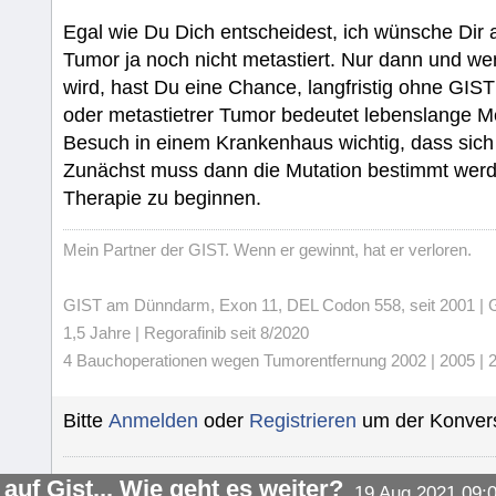
Egal wie Du Dich entscheidest, ich wünsche Dir al
Tumor ja noch nicht metastiert. Nur dann und wen
wird, hast Du eine Chance, langfristig ohne GIS
oder metastietrer Tumor bedeutet lebenslange 
Besuch in einem Krankenhaus wichtig, dass sich
Zunächst muss dann die Mutation bestimmt wer
Therapie zu beginnen.
Mein Partner der GIST. Wenn er gewinnt, hat er verloren.
GIST am Dünndarm, Exon 11, DEL Codon 558, seit 2001 | Gli
1,5 Jahre | Regorafinib seit 8/2020
4 Bauchoperationen wegen Tumorentfernung 2002 | 2005 | 20
Bitte
Anmelden
oder
Registrieren
um der Konvers
auf Gist... Wie geht es weiter?
19 Aug 2021 09: