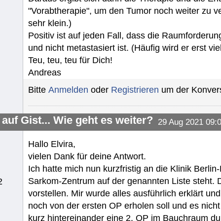
"Vorabtherapie", um den Tumor noch weiter zu ver
sehr klein.)
Positiv ist auf jeden Fall, dass die Raumforderung
und nicht metastasiert ist. (Häufig wird er erst vi
Teu, teu, teu für Dich!
Andreas
Bitte
Anmelden
oder
Registrieren
um der Konvers
auf Gist... Wie geht es weiter?
29 Aug 2021 09:
Hallo Elvira,
vielen Dank für deine Antwort.
Ich hatte mich nun kurzfristig an die Klinik Berl
Sarkom-Zentrum auf der genannten Liste steht. Do
2
vorstellen. Mir wurde alles ausführlich erklärt un
noch von der ersten OP erholen soll und es nicht 
kurz hintereinander eine 2. OP im Bauchraum durc