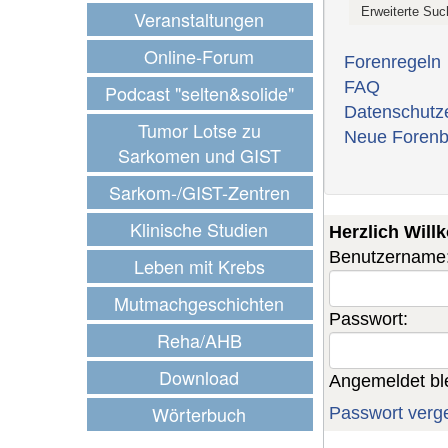
Veranstaltungen
Online-Forum
Forenregeln
FAQ
Podcast "selten&solide"
Datenschutz
Tumor Lotse zu
Neue Forenb
Sarkomen und GIST
Sarkom-/GIST-Zentren
Klinische Studien
Herzlich Wil
Benutzername
Leben mit Krebs
Mutmachgeschichten
Passwort:
Reha/AHB
Download
Angemeldet bl
Wörterbuch
Passwort verg