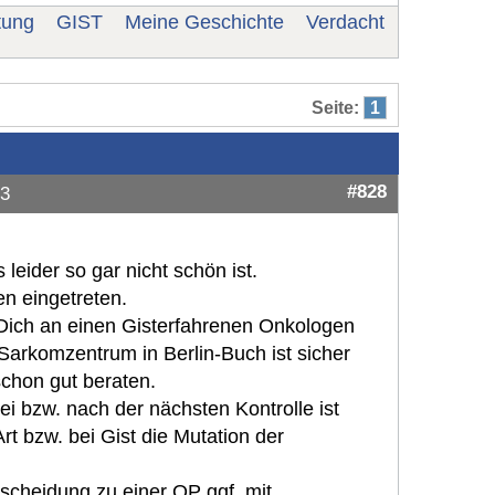
tung
GIST
Meine Geschichte
Verdacht
Seite:
1
#828
23
eider so gar nicht schön ist.
en eingetreten.
u Dich an einen Gisterfahrenen Onkologen
Sarkomzentrum in Berlin-Buch ist sicher
chon gut beraten.
ei bzw. nach der nächsten Kontrolle ist
rt bzw. bei Gist die Mutation der
tscheidung zu einer OP ggf. mit