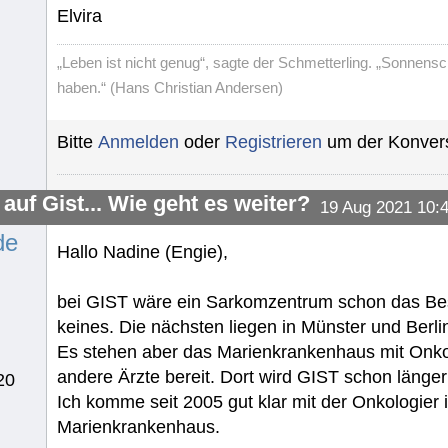
Elvira
„Leben ist nicht genug“, sagte der Schmetterling. „Sonnens
haben.“ (Hans Christian Andersen)
Bitte
Anmelden
oder
Registrieren
um der Konvers
auf Gist... Wie geht es weiter?
19 Aug 2021 10:
de
Hallo Nadine (Engie),
bei GIST wäre ein Sarkomzentrum schon das Best
keines. Die nächsten liegen in Münster und Berli
Es stehen aber das Marienkrankenhaus mit Onko
andere Ärzte bereit. Dort wird GIST schon länger
20
Ich komme seit 2005 gut klar mit der Onkologier 
Marienkrankenhaus.