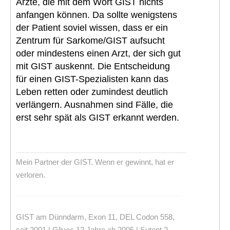
Ärzte, die mit dem Wort GIST nichts
anfangen können. Da sollte wenigstens
der Patient soviel wissen, dass er ein
Zentrum für Sarkome/GIST aufsucht
oder mindestens einen Arzt, der sich gut
mit GIST auskennt. Die Entscheidung
für einen GIST-Spezialisten kann das
Leben retten oder zumindest deutlich
verlängern. Ausnahmen sind Fälle, die
erst sehr spät als GIST erkannt werden.
Mein Partner der GIST. Wenn er gewinnt, hat er
verloren.
GIST am Dünndarm, Exon 11, DEL Codon 558,
seit 2001 | Glivec 12 Jahre ab 2005 | Sutent 2