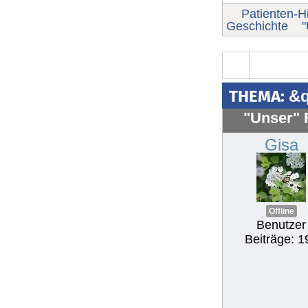
Patienten-Hi
Geschichte
"
THEMA:
&q
"Unser" F
Gisa
Offline
Benutzer
Beiträge: 1