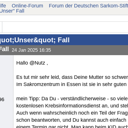
lfe
Online-Forum
Forum der Deutschen Sarkom-Stif
Unser" Fall
uot;Unser&quot; Fall
all
24 Jan 2025 16:35
Hallo @Nutz ,
Es tut mir sehr leid, dass Deine Mutter so schwer 
Im Sakromzentrum in Essen ist sie in sehr gute
mein Tipp: Da Du - verständlicherweise - so viel
96
kostenlosen Krebsinformationsdienst an, und stel
Auch wenn wahrscheinlich noch ein Teil der Frage
schon beantworten, und Du kannst auch einfach mal
einem Termin gar nicht. Man kann beim KID auch 