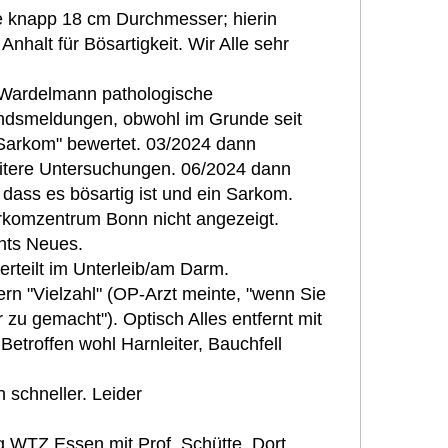
 knapp 18 cm Durchmesser; hierin
nhalt für Bösartigkeit. Wir Alle sehr
. Wardelmann pathologische
ndsmeldungen, obwohl im Grunde seit
 Sarkom" bewertet. 03/2024 dann
eitere Untersuchungen. 06/2024 dann
, dass es bösartig ist und ein Sarkom.
rkomzentrum Bonn nicht angezeigt.
hts Neues.
rteilt im Unterleib/am Darm.
ern "Vielzahl" (OP-Arzt meinte, "wenn Sie
r zu gemacht"). Optisch Alles entfernt mit
Betroffen wohl Harnleiter, Bauchfell
 schneller. Leider
 WTZ Essen mit Prof. Schütte. Dort