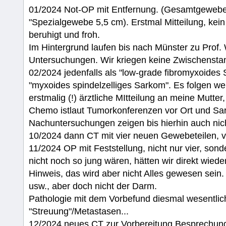
01/2024 Not-OP mit Entfernung. (Gesamtgewebe
"Spezialgewebe 5,5 cm). Erstmal Mitteilung, kein A
beruhigt und froh.
Im Hintergrund laufen bis nach Münster zu Prof
Untersuchungen. Wir kriegen keine Zwischensta
02/2024 jedenfalls als "low-grade fibromyxoides
"myxoides spindelzelliges Sarkom". Es folgen w
erstmalig (!) ärztliche MItteilung an meine Mutter
Chemo istlaut Tumorkonferenzen vor Ort und Sa
Nachuntersuchungen zeigen bis hierhin auch nic
10/2024 dann CT mit vier neuen Gewebeteilen, ve
11/2024 OP mit Feststellung, nicht nur vier, sond
nicht noch so jung wären, hätten wir direkt wiede
Hinweis, das wird aber nicht Alles gewesen sein. 
usw., aber doch nicht der Darm.
Pathologie mit dem Vorbefund diesmal wesentlich
"Streuung"/Metastasen...
12/2024 neues CT zur Vorbereitung Besprechung