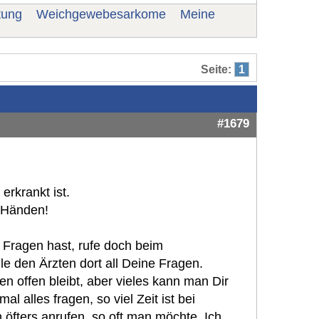
tung
Weichgewebesarkome
Meine
Seite:
1
#1679
erkrankt ist.
n Händen!
e Fragen hast, rufe doch beim
le den Ärzten dort all Deine Fragen.
n offen bleibt, aber vieles kann man Dir
 alles fragen, so viel Zeit ist bei
öfters anrufen, so oft man möchte. Ich