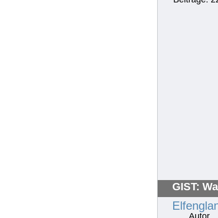
GIST: Wa
Elfengla
Autor