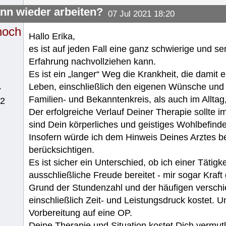
nn wieder arbeiten?
07 Jul 2021 18:20
noch
Hallo Erika,
es ist auf jeden Fall eine ganz schwierige und se
Erfahrung nachvollziehen kann.
Es ist ein „langer“ Weg die Krankheit, die dami
Leben, einschließlich den eigenen Wünsche und 
r
Familien- und Bekanntenkreis, als auch im Allta
62
Der erfolgreiche Verlauf Deiner Therapie sollte 
sind Dein körperliches und geistiges Wohlbefind
Insofern würde ich dem Hinweis Deines Arztes 
berücksichtigen.
Es ist sicher ein Unterschied, ob ich einer Tätig
ausschließliche Freude bereitet - mir sogar Kraft 
Grund der Stundenzahl und der häufigen verschi
einschließlich Zeit- und Leistungsdruck kostet. 
Vorbereitung auf eine OP.
Deine Therapie und Situation kostet Dich vermutlic