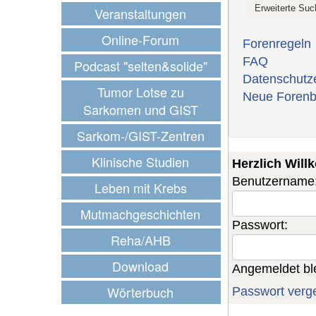
Veranstaltungen
Online-Forum
Forenregeln
FAQ
Podcast "selten&solide"
Datenschutz
Tumor Lotse zu
Neue Forenb
Sarkomen und GIST
Sarkom-/GIST-Zentren
Klinische Studien
Herzlich Wil
Benutzername
Leben mit Krebs
Mutmachgeschichten
Passwort:
Reha/AHB
Download
Angemeldet bl
Wörterbuch
Passwort verg