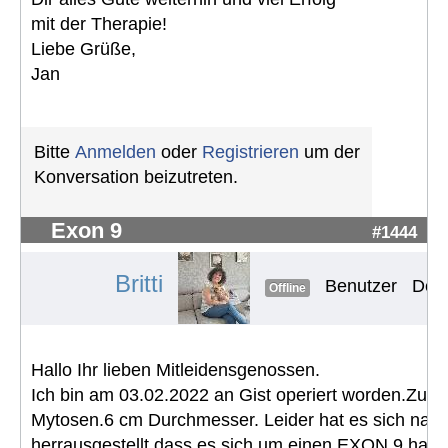
mit der Therapie!
Liebe Grüße,
Jan
Bitte
Anmelden
oder
Registrieren
um der
Konversation beizutreten.
Exon 9
#1444
Britti
Benutzer
Der 
Offline
Hallo Ihr lieben Mitleidensgenossen.
Ich bin am 03.02.2022 an Gist operiert worden.Zu
Mytosen.6 cm Durchmesser. Leider hat es sich nac
herrausgestellt dass es sich um einen EXON 9 handel