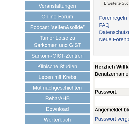
Veranstaltungen
Online-Forum
Forenregeln
FAQ
Podcast "selten&solide"
Datenschutz
Tumor Lotse zu
Neue Forenb
Sarkomen und GIST
Sarkom-/GIST-Zentren
Klinische Studien
Herzlich Wil
Benutzername
Leben mit Krebs
Mutmachgeschichten
Passwort:
Reha/AHB
Download
Angemeldet bl
Wörterbuch
Passwort verg