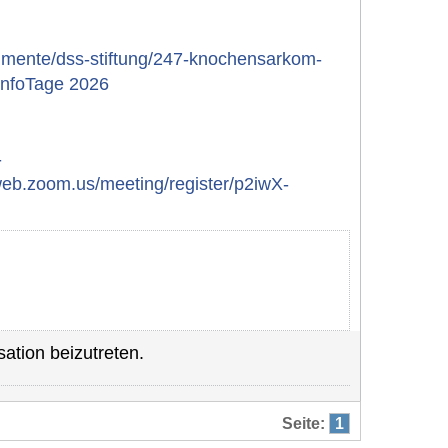
umente/dss-stiftung/247-knochensarkom-
nfoTage 2026
-
b.zoom.us/meeting/register/p2iwX-
ation beizutreten.
Seite:
1