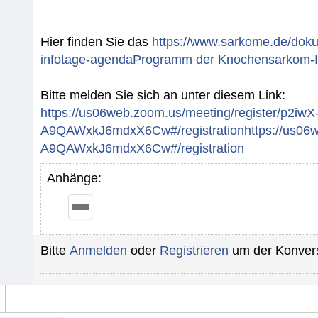
Hier finden Sie das
https://www.sarkome.de/dok
infotage-agendaProgramm der Knochensarkom-I
Bitte melden Sie sich an unter diesem Link:
https://us06web.zoom.us/meeting/register/p2iwX
A9QAWxkJ6mdxX6Cw#/registrationhttps://us06we
A9QAWxkJ6mdxX6Cw#/registration
Anhänge:
Bitte
Anmelden
oder
Registrieren
um der Konvers