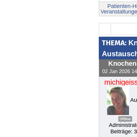
Patienten-Hi
Veranstaltung
THEMA:
Kn
Austausc
Knochens
02 Jan 2026 14
michigeiss
Au
Offline
Administrat
Beiträge: 