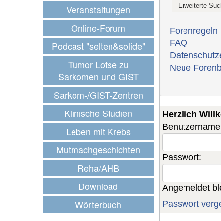
Veranstaltungen
Online-Forum
Forenregeln
FAQ
Podcast "selten&solide"
Datenschutz
Tumor Lotse zu
Neue Forenb
Sarkomen und GIST
Sarkom-/GIST-Zentren
Klinische Studien
Herzlich Wil
Benutzername
Leben mit Krebs
Mutmachgeschichten
Passwort:
Reha/AHB
Download
Angemeldet bl
Wörterbuch
Passwort verg