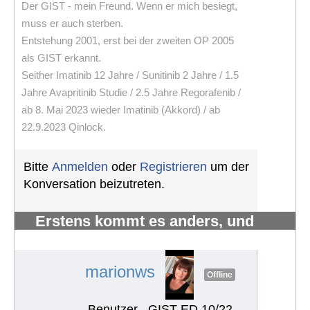
Der GIST - mein Freund. Wenn er mich besiegt,
muss er auch sterben.
Entstehung 2001, erst bei der zweiten OP 2005
als GIST erkannt.
Seither Imatinib 12 Jahre / Sunitinib 2 Jahre / 1.5
Jahre Avapritinib Studie / 2.5 Jahre Regorafenib /
ab 8. Mai 2023 wieder Imatinib (Akkord) / ab
22.9.2023 Qinlock.
Bitte
Anmelden
oder
Registrieren
um der
Konversation beizutreten.
Erstens kommt es anders, und
zweitens als man denkt.
#1218
marionws
Offline
Benutzer
GIST ED 10/22