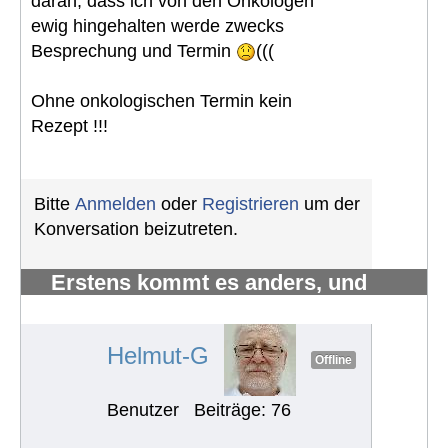
daran, dass ich von den Onkologen
ewig hingehalten werde zwecks
Besprechung und Termin
(((
Ohne onkologischen Termin kein
Rezept !!!
Bitte
Anmelden
oder
Registrieren
um der
Konversation beizutreten.
Erstens kommt es anders, und
zweitens als man denkt.
#1214
Helmut-G
Offline
Benutzer
Beiträge: 76