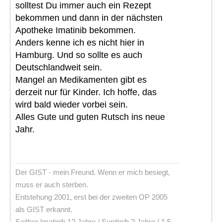
solltest Du immer auch ein Rezept
bekommen und dann in der nächsten
Apotheke Imatinib bekommen.
Anders kenne ich es nicht hier in
Hamburg. Und so sollte es auch
Deutschlandweit sein.
Mangel an Medikamenten gibt es
derzeit nur für Kinder. Ich hoffe, das
wird bald wieder vorbei sein.
Alles Gute und guten Rutsch ins neue
Jahr.
Der GIST - mein Freund. Wenn er mich besiegt,
muss er auch sterben.
Entstehung 2001, erst bei der zweiten OP 2005
als GIST erkannt.
Seither Imatinib 12 Jahre / Sunitinib 2 Jahre / 1.5