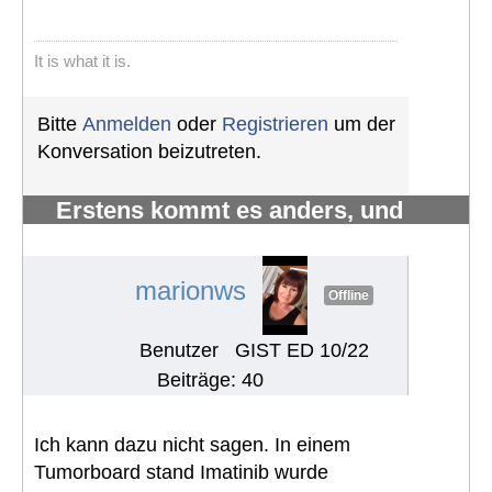
It is what it is.
Bitte
Anmelden
oder
Registrieren
um der
Konversation beizutreten.
Erstens kommt es anders, und
zweitens als man denkt.
#1223
marionws
Offline
Benutzer
GIST ED 10/22
Beiträge: 40
Ich kann dazu nicht sagen. In einem
Tumorboard stand Imatinib wurde