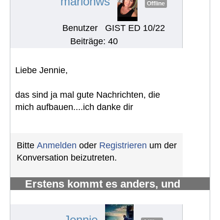
marionws
Offline
Benutzer
GIST ED 10/22
Beiträge: 40
Liebe Jennie,
das sind ja mal gute Nachrichten, die
mich aufbauen....ich danke dir
Bitte
Anmelden
oder
Registrieren
um der
Konversation beizutreten.
Erstens kommt es anders, und
zweitens als man denkt.
#1224
Jennie