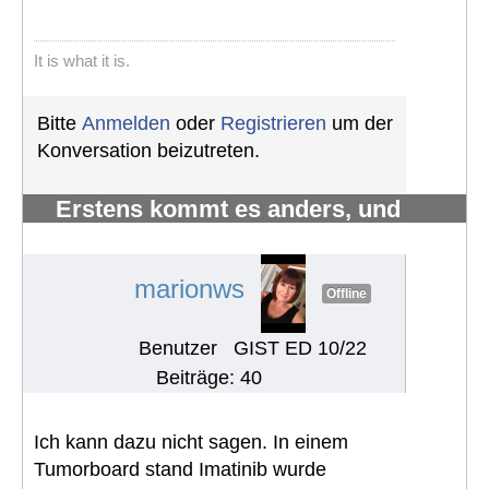
It is what it is.
Bitte
Anmelden
oder
Registrieren
um der
Konversation beizutreten.
Erstens kommt es anders, und
zweitens als man denkt.
#1223
marionws
Offline
Benutzer
GIST ED 10/22
Beiträge: 40
Ich kann dazu nicht sagen. In einem
Tumorboard stand Imatinib wurde