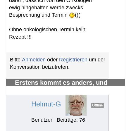
daran, dass ich von den Onkologen
ewig hingehalten werde zwecks
Besprechung und Termin
(((
Ohne onkologischen Termin kein
Rezept !!!
Bitte
Anmelden
oder
Registrieren
um der
Konversation beizutreten.
Erstens kommt es anders, und
zweitens als man denkt.
#1214
Helmut-G
Offline
Benutzer
Beiträge: 76