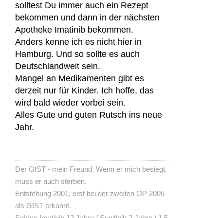
solltest Du immer auch ein Rezept
bekommen und dann in der nächsten
Apotheke Imatinib bekommen.
Anders kenne ich es nicht hier in
Hamburg. Und so sollte es auch
Deutschlandweit sein.
Mangel an Medikamenten gibt es
derzeit nur für Kinder. Ich hoffe, das
wird bald wieder vorbei sein.
Alles Gute und guten Rutsch ins neue
Jahr.
Der GIST - mein Freund. Wenn er mich besiegt,
muss er auch sterben.
Entstehung 2001, erst bei der zweiten OP 2005
als GIST erkannt.
Seither Imatinib 12 Jahre / Sunitinib 2 Jahre / 1.5