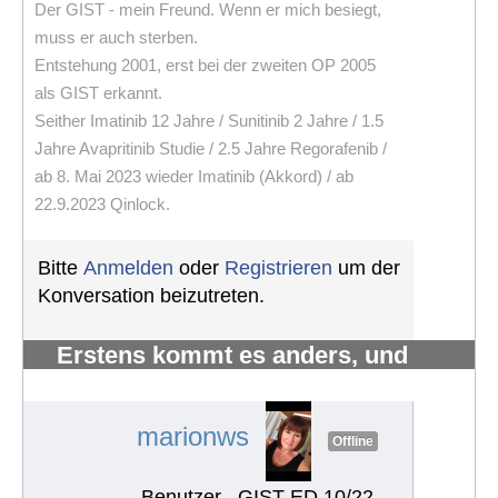
Der GIST - mein Freund. Wenn er mich besiegt,
muss er auch sterben.
Entstehung 2001, erst bei der zweiten OP 2005
als GIST erkannt.
Seither Imatinib 12 Jahre / Sunitinib 2 Jahre / 1.5
Jahre Avapritinib Studie / 2.5 Jahre Regorafenib /
ab 8. Mai 2023 wieder Imatinib (Akkord) / ab
22.9.2023 Qinlock.
Bitte
Anmelden
oder
Registrieren
um der
Konversation beizutreten.
Erstens kommt es anders, und
zweitens als man denkt.
#1218
marionws
Offline
Benutzer
GIST ED 10/22