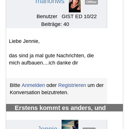
marionws
Offline
Benutzer
GIST ED 10/22
Beiträge: 40
Liebe Jennie,
das sind ja mal gute Nachrichten, die
mich aufbauen....ich danke dir
Bitte
Anmelden
oder
Registrieren
um der
Konversation beizutreten.
Erstens kommt es anders, und
zweitens als man denkt.
#1224
Jennie