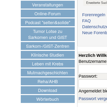
Veranstaltungen
Online-Forum
Forenregeln
FAQ
Podcast "selten&solide"
Datenschutz
Tumor Lotse zu
Neue Forenb
Sarkomen und GIST
Sarkom-/GIST-Zentren
Klinische Studien
Herzlich Wil
Benutzername
Leben mit Krebs
Mutmachgeschichten
Passwort:
Reha/AHB
Download
Angemeldet bl
Wörterbuch
Passwort verg