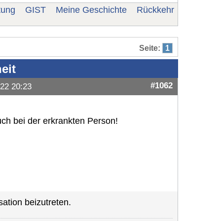
tung
GIST
Meine Geschichte
Rückkehr
Seite:
1
eit
#1062
22 20:23
uch bei der erkrankten Person!
ation beizutreten.