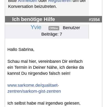
Bitte
Anmelden
oder
Registrieren
um der
Konversation beizutreten.
Ich benötige Hilfe
#1554
Yvie
Benutzer
Offline
Beiträge: 7
Hallo Sabrina,
Schau mal hier, vereinbaren Dir einfach
ein Termin in Deiner Nähe, ich denke da
kannst Du nirgendwo falsch sein!
www.sarkome.de/qualitaet-
zentren/sarkom-gist-zentren
Ich selbst habe mal irgendwo gelesen,