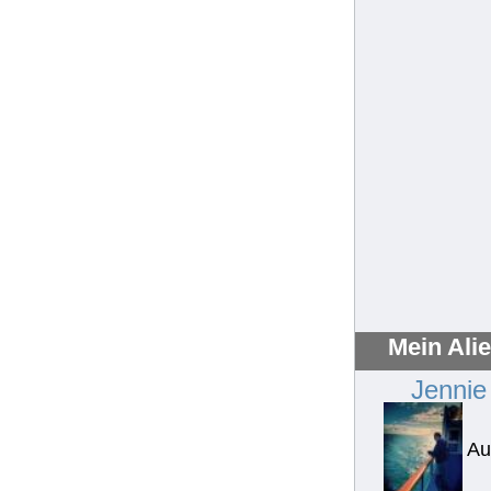
Mein Ali
Jennie
Au