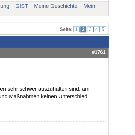
tung
GIST
Meine Geschichte
Mein
Seite:
1
2
3
4
5
#1761
en sehr schwer auszuhalten sind, am
 und Maßnahmen keinen Unterschied