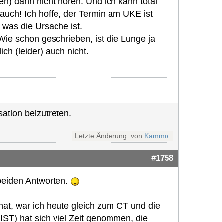
n) dann nicht hören. Und ich kann total
 auch! Ich hoffe, der Termin am UKE ist
 was die Ursache ist.
 Wie schon geschrieben, ist die Lunge ja
ich (leider) auch nicht.
ation beizutreten.
Letzte Änderung: von
Kammo
.
#1758
 beiden Antworten.
t, war ich heute gleich zum CT und die
IST) hat sich viel Zeit genommen, die