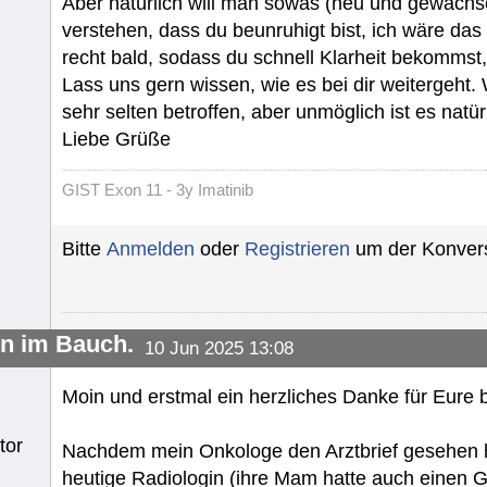
Aber natürlich will man sowas (neu und gewachse
verstehen, dass du beunruhigt bist, ich wäre das
recht bald, sodass du schnell Klarheit bekommst,
Lass uns gern wissen, wie es bei dir weitergeht.
sehr selten betroffen, aber unmöglich ist es natürl
Liebe Grüße
GIST Exon 11 - 3y Imatinib
Bitte
Anmelden
oder
Registrieren
um der Konvers
en im Bauch.
10 Jun 2025 13:08
Moin und erstmal ein herzliches Danke für Eure
tor
Nachdem mein Onkologe den Arztbrief gesehen ha
heutige Radiologin (ihre Mam hatte auch einen G