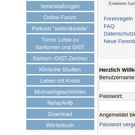
Veranstaltungen
Online-Forum
Forenregeln
FAQ
Podcast "selten&solide"
Datenschutz
Tumor Lotse zu
Neue Forenb
Sarkomen und GIST
Sarkom-/GIST-Zentren
Klinische Studien
Herzlich Wil
Benutzername
Leben mit Krebs
Mutmachgeschichten
Passwort:
Reha/AHB
Download
Angemeldet bl
Wörterbuch
Passwort verg