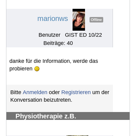
Lymphdrainage
#1270
marionws
Offline
Benutzer
GIST ED 10/22
Beiträge: 40
danke für die Information, werde das
probieren
Bitte
Anmelden
oder
Registrieren
um der
Konversation beizutreten.
Physiotherapie z.B.
Krankengymnastik und
Lymphdrainage