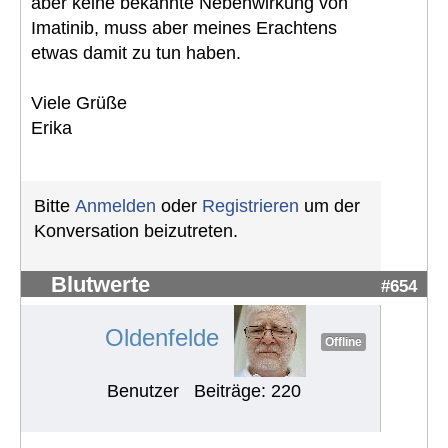
aber keine bekannte Nebenwirkung von
Imatinib, muss aber meines Erachtens
etwas damit zu tun haben.
Viele Grüße
Erika
Bitte
Anmelden
oder
Registrieren
um der
Konversation beizutreten.
Blutwerte
#654
Oldenfelde
Offline
Benutzer
Beiträge: 220