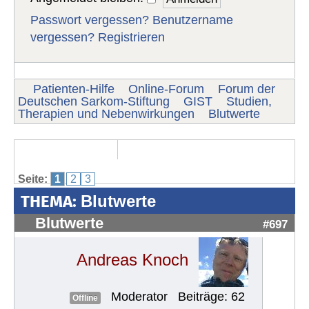
Passwort vergessen?
Benutzername
vergessen?
Registrieren
Patienten-Hilfe
Online-Forum
Forum der
Deutschen Sarkom-Stiftung
GIST
Studien,
Therapien und Nebenwirkungen
Blutwerte
Seite:
1
2
3
THEMA:
Blutwerte
Blutwerte
#697
Andreas Knoch
Moderator
Beiträge: 62
Offline